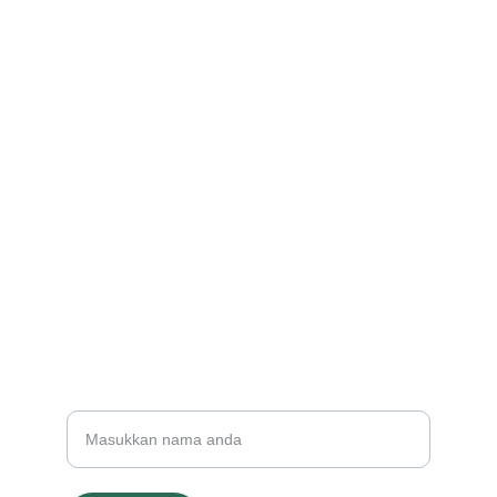
info@geestudio.my
Hubungi
Jom kemas kini kenangan raya bersama kami
© 2025. All rights reserved.
WHATSAPP
INSTAGRAM
+60123456789
Nama Penuh