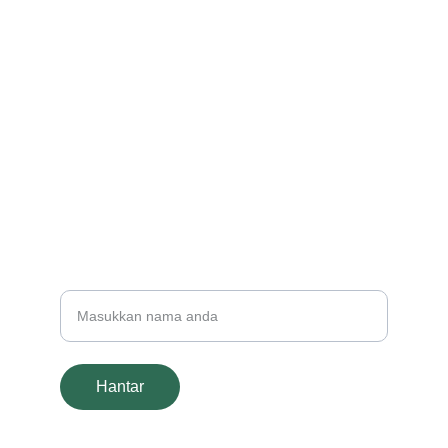
Jom kemas kini kenangan raya bersama kami
© 2025. All rights reserved.
WHATSAPP
INSTAGRAM
+60123456789
Nama Penuh
Hantar